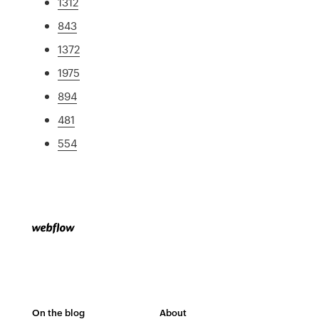
1312
843
1372
1975
894
481
554
On the blog
About